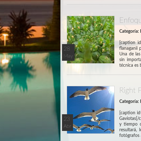
Enfoqu
Categoría:
[caption i
28
flanaganii
Una de las 
May
sin import
técnica es
Right 
Categoría:
[caption i
23
Gaviotas[/c
y tiempo 
Abr
resultará,
fotógrafos 