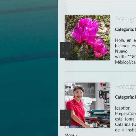
Fotogr
Categoría:
Hola, en e
9
hicimos es
Nuevo Le
Abr
width="180
México[/ca
Fotogra
Categoría:
[caption
15
Preparator
esta toma 
Mar
Catarina (U
de la Inst
More »