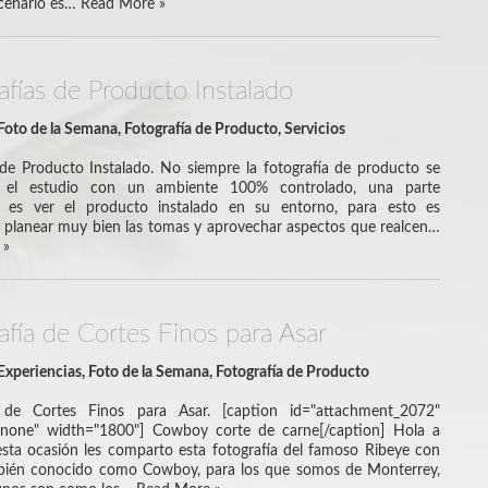
scenario es…
Read More »
afías de Producto Instalado
Foto de la Semana
,
Fotografía de Producto
,
Servicios
 de Producto Instalado. No siempre la fotografía de producto se
n el estudio con un ambiente 100% controlado, una parte
e es ver el producto instalado en su entorno, para esto es
 planear muy bien las tomas y aprovechar aspectos que realcen…
 »
afía de Cortes Finos para Asar
Experiencias
,
Foto de la Semana
,
Fotografía de Producto
a de Cortes Finos para Asar. [caption id="attachment_2072"
gnnone" width="1800"] Cowboy corte de carne[/caption] Hola a
esta ocasión les comparto esta fotografía del famoso Ribeye con
bién conocido como Cowboy, para los que somos de Monterrey,