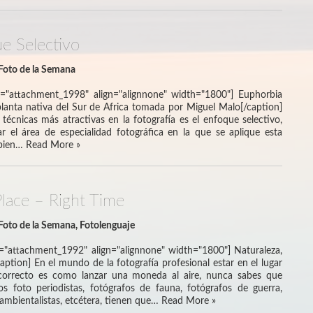
e Selectivo
Foto de la Semana
d="attachment_1998" align="alignnone" width="1800"] Euphorbia
 planta nativa del Sur de Africa tomada por Miguel Malo[/caption]
técnicas más atractivas en la fotografía es el enfoque selectivo,
ar el área de especialidad fotográfica en la que se aplique esta
 bien…
Read More »
Place – Right Time
Foto de la Semana
,
Fotolenguaje
d="attachment_1992" align="alignnone" width="1800"] Naturaleza,
aption] En el mundo de la fotografía profesional estar en el lugar
correcto es como lanzar una moneda al aire, nunca sabes que
 los foto periodistas, fotógrafos de fauna, fotógrafos de guerra,
ambientalistas, etcétera, tienen que…
Read More »