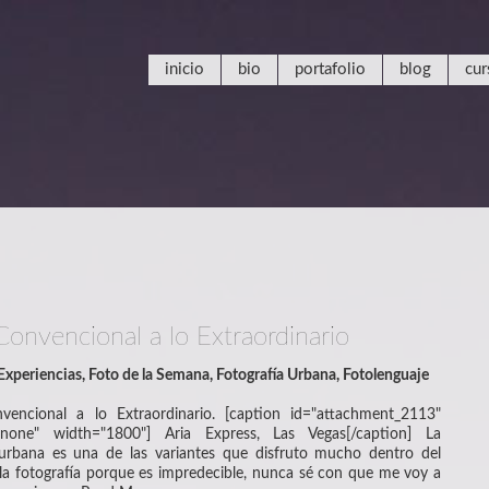
inicio
bio
portafolio
blog
cur
Convencional a lo Extraordinario
Experiencias
,
Foto de la Semana
,
Fotografía Urbana
,
Fotolenguaje
encional a lo Extraordinario. [caption id="attachment_2113"
ignnone" width="1800"] Aria Express, Las Vegas[/caption] La
 urbana es una de las variantes que disfruto mucho dentro del
a fotografía porque es impredecible, nunca sé con que me voy a