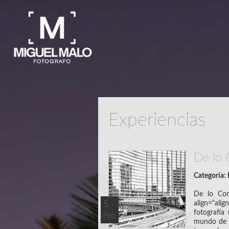
Experiencias
De lo 
Categoría:
De lo Conv
5
align="al
fotografía
Feb
mundo de l