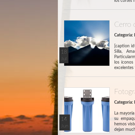
los cortes
Cerro d
Categoría:
[caption i
18
Silla, Am
Particularm
Jul
los íconos
excelente
Fotogr
Categoría:
La mayoría
14
su empaqu
hemos vist
Jun
dejan much