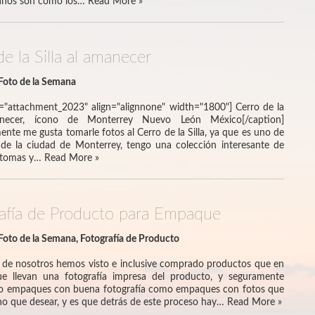
 finos son como los…
Read More »
e la Silla al amanecer
Foto de la Semana
d="attachment_2023" align="alignnone" width="1800"] Cerro de la
anecer, ícono de Monterrey Nuevo León México[/caption]
ente me gusta tomarle fotos al Cerro de la Silla, ya que es uno de
 de la ciudad de Monterrey, tengo una colección interesante de
s tomas y…
Read More »
afía de Producto para Empaque
Foto de la Semana
,
Fotografía de Producto
 de nosotros hemos visto e inclusive comprado productos que en
e llevan una fotografía impresa del producto, y seguramente
o empaques con buena fotografía como empaques con fotos que
o que desear, y es que detrás de este proceso hay…
Read More »