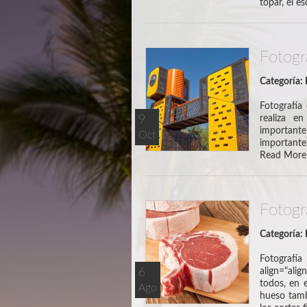
topar, el e
Fotogr
Categoría:
Fotografía
9
realiza e
important
Oct
importante
Read More
Fotogr
Categoría:
Fotografí
6
align="ali
todos, en 
Ago
hueso tam