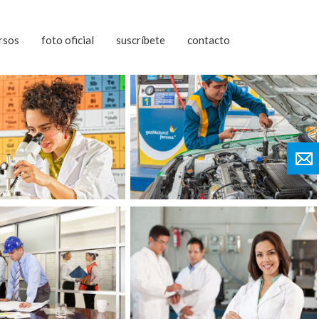
rsos
foto oficial
suscríbete
contacto