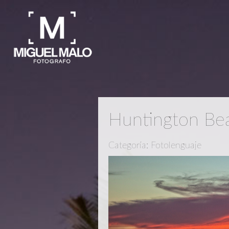
Huntington Be
Categoría: Fotolenguaje