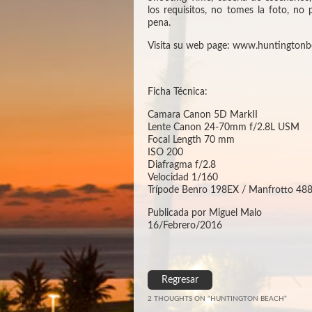
los requisitos, no tomes la foto, no
pena.
Visita su web page:
www.
huntingtonb
Ficha Técnica:
Camara Canon 5D MarkII
Lente Canon 24-70mm f/2.8L USM
Focal Length 70 mm
ISO 200
Diafragma f/2.8
Velocidad 1/160
Trípode Benro 198EX / Manfrotto 48
Publicada por Miguel Malo
16/Febrero/2016
Regresar
2 THOUGHTS ON “
HUNTINGTON BEACH
”