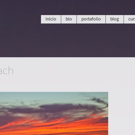
inicio
bio
portafolio
blog
cur
ach