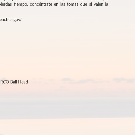
 pierdas tiempo, concéntrate en las tomas que si valen la
each
ca.gov/
8RCO Ball Head