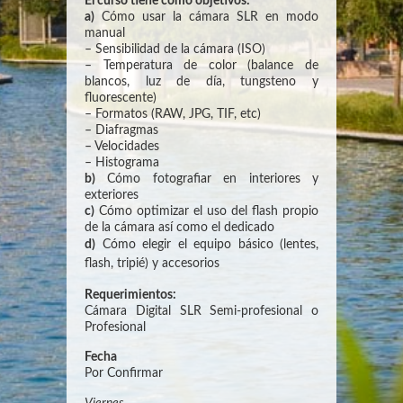
El curso tiene como objetivos:
a)
Cómo usar la cámara SLR en modo
manual
– Sensibilidad de la cámara (ISO)
– Temperatura de color (balance de
blancos, luz de día, tungsteno y
fluorescente)
– Formatos (RAW, JPG, TIF, etc)
– Diafragmas
– Velocidades
– Histograma
b)
Cómo fotografiar en interiores y
exteriores
c)
Cómo optimizar el uso del flash propio
de la cámara así como el dedicado
d)
Cómo elegir el equipo básico (lentes,
flash, tripié) y accesorios
Requerimientos:
Cámara Digital SLR Semi-profesional o
Profesional
Fecha
Por Confirmar